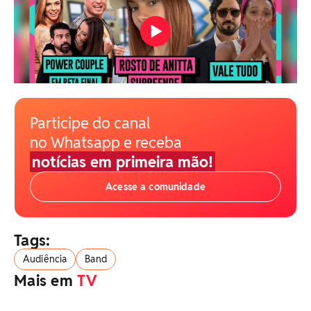
Participe do canal
no Whatsapp e receba
notícias em primeira mão!
Acesse a comunidade
Tags:
Audiência
Band
Mais em
TV