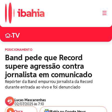
☰
TV
•
POSICIONAMENTO
Band pede que Record
supere agressão contra
jornalista em comunicado
Repórter da Band empurrou jornalista da Record
durante entrada ao vivo e foi denunciado
Lucas Mascarenhas
02/07/2025 às 7:10
Ouça
iBahia no Google News