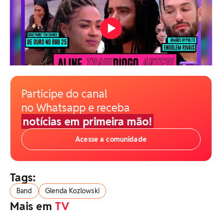
Participe do canal
no Whatsapp e receba
notícias em primeira mão!
Acesse a comunidade
Tags:
Band
Glenda Kozlowski
Mais em
TV