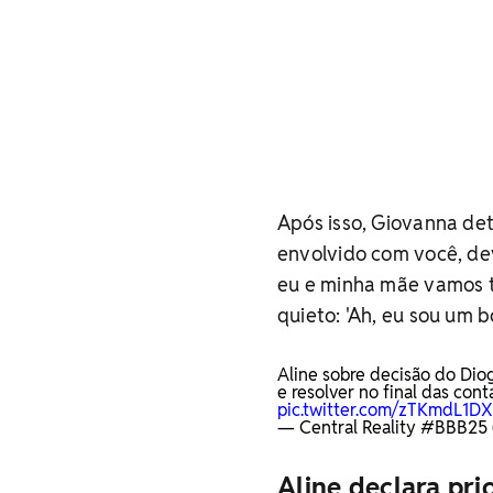
Após isso, Giovanna det
envolvido com você, dev
eu e minha mãe vamos te
quieto: 'Ah, eu sou um 
Aline sobre decisão do Diog
e resolver no final das co
pic.twitter.com/zTKmdL1D
— Central Reality #BBB25 
Aline declara pri