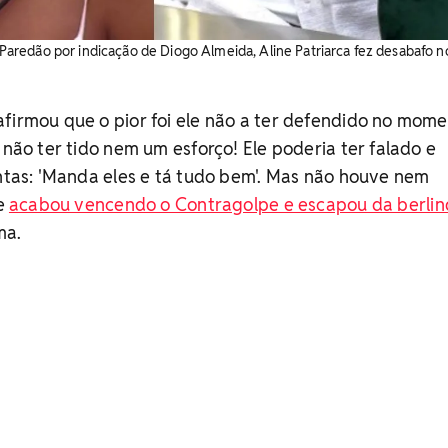
redão por indicação de Diogo Almeida, Aline Patriarca fez desabafo n
firmou que o pior foi ele não a ter defendido no mom
 não ter tido nem um esforço! Ele poderia ter falado e
ontas: 'Manda eles e tá tudo bem'. Mas não houve nem
ne
acabou vencendo o Contragolpe e escapou da berli
ma.