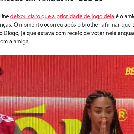
Aline
deixou claro que a prioridade de jogo dela
é o ami
ianças. O momento ocorreu após o brother afirmar que
o Diogo, já que estava com receio de votar nele enqua
com a amiga.