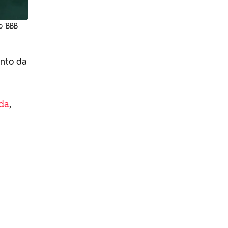
o 'BBB
ento da
nda
,