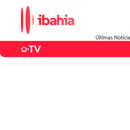
Últimas Notíci
TV
•