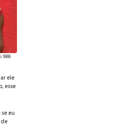
o 'BBB
ar ele
o, esse
 se eu
o de