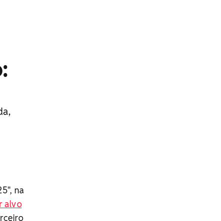
:
da,
5", na
r alvo
rceiro