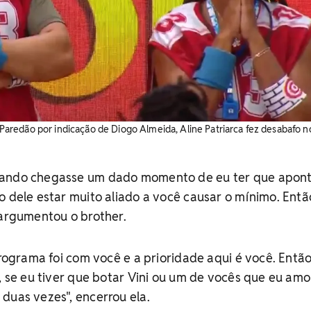
redão por indicação de Diogo Almeida, Aline Patriarca fez desabafo n
uando chegasse um dado momento de eu ter que apont
o dele estar muito aliado a você causar o mínimo. Entã
 argumentou o brother.
programa foi com você e a prioridade aqui é você. Então
e, se eu tiver que botar Vini ou um de vocês que eu am
duas vezes", encerrou ela.