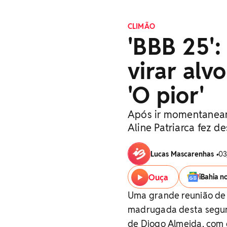
CLIMÃO
'BBB 25':
virar alv
'O pior'
Após ir momentaneam
Aline Patriarca fez d
Lucas Mascarenhas
•
03
Ouça
iBahia n
Uma grande reunião de c
madrugada desta segund
de Diogo Almeida, com 