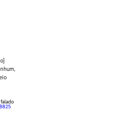
o]
nenhum,
eio
 falado
BB25