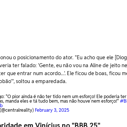
onou o posicionamento do ator. "Eu acho que ele [Diog
eria ter falado: 'Gente, eu não vou na Aline de jeito 
r que entrar num acordo...'. Ele ficou de boas, ficou m
bobão'", soltou a emparedada.
o: "O pior ainda é não ter tido nem um esforço! Ele poderia ter
ntas, manda eles e tá tudo bem, mas não houve nem esforço!"
#B
Xb
(@centralreality)
February 3, 2025
oridade em Vinícius no "BBB 25"