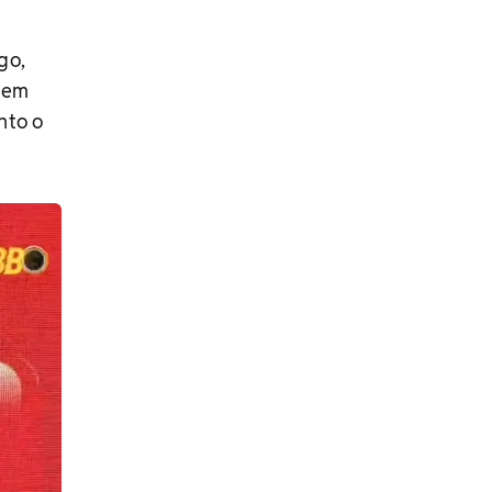
go,
 tem
nto o