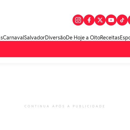
as
Carnaval
Salvador
Diversão
De Hoje a Oito
Receitas
Esp
CONTINUA APÓS A PUBLICIDADE