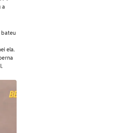
u a
o bateu
ei ela.
 perna
l.