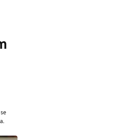
em
 se
a.