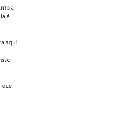
anto a
la é
ça aqui
isso
e que