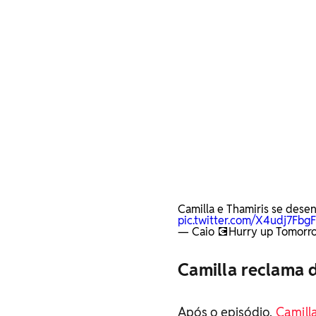
Camilla e Thamiris se des
pic.twitter.com/X4udj7FbgF
— Caio 💽Hurry up Tomor
Camilla reclama d
Após o episódio,
Camill