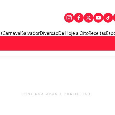
as
Carnaval
Salvador
Diversão
De Hoje a Oito
Receitas
Esp
CONTINUA APÓS A PUBLICIDADE