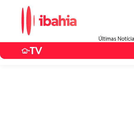
Últimas Notíci
TV
•