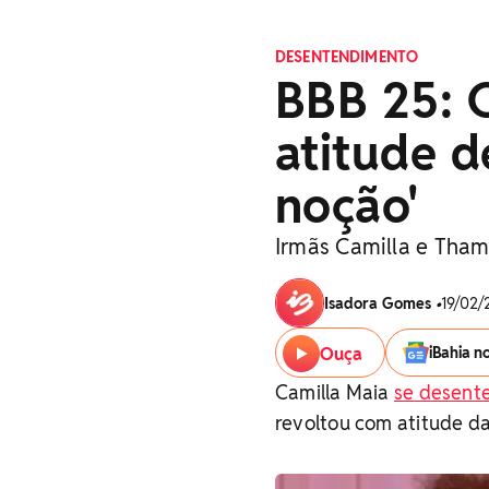
DESENTENDIMENTO
BBB 25: C
atitude d
noção'
Irmãs Camilla e Tham
Isadora Gomes
•
19/02/
Ouça
iBahia n
Camilla Maia
se desent
revoltou com atitude da