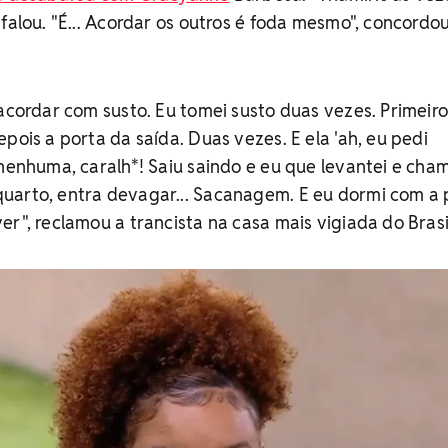
falou. "É... Acordar os outros é foda mesmo", concordo
 acordar com susto. Eu tomei susto duas vezes. Primeir
pois a porta da saída. Duas vezes. E ela 'ah, eu pedi
 nenhuma, caralh*! Saiu saindo e eu que levantei e cham
uarto, entra devagar... Sacanagem. E eu dormi com a
er", reclamou a trancista na casa mais vigiada do Brasi