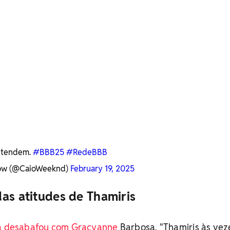
entendem.
#BBB25
#RedeBBB
row (@CaioWeeknd)
February 19, 2025
as atitudes de Thamiris
a desabafou com Gracyanne
Barbosa. "Thamiris às vez