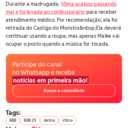
Durante a madrugada,
Vilma acabou passando
mal e foi levada ao confessionário
para receber
atendimento médico. Por recomendação, ela foi
retirada do Castigo do Monstro&nbsp;Ela deverá
continuar usando a roupa, mas apenas Maike vai
ocupar o posto quando a música for tocada.
Participe do canal
no Whatsapp e receba
notícias em primeira mão!
Acesse a comunidade
Tags:
BBB
BBB 25
delma
Vilma