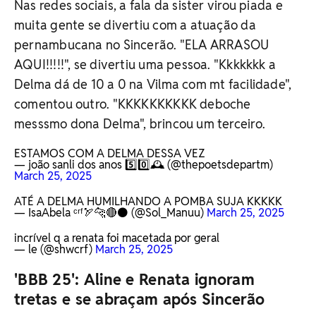
Nas redes sociais, a fala da sister virou piada e
muita gente se divertiu com a atuação da
pernambucana no Sincerão. "ELA ARRASOU
AQUI!!!!!", se divertiu uma pessoa. "Kkkkkkk a
Delma dá de 10 a 0 na Vilma com mt facilidade",
comentou outro. "KKKKKKKKKK deboche
messsmo dona Delma", brincou um terceiro.
ESTAMOS COM A DELMA DESSA VEZ
— joão sanli dos anos 5️⃣0️⃣🕰️ (@thepoetsdepartm)
March 25, 2025
ATÉ A DELMA HUMILHANDO A POMBA SUJA KKKKK
— IsaAbela ᶜʳᶠ🏹🐆🔴⚫ (@Sol_Manuu)
March 25, 2025
incrível q a renata foi macetada por geral
— le (@shwcrf)
March 25, 2025
'BBB 25': Aline e Renata ignoram
tretas e se abraçam após Sincerão