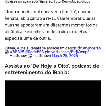
Rivais se abraçam após Sincerão. Foto: Reprodução/Globo
"Todo mundo aqui quer ver a família", chorou
Renata, abraçando a rival. Vale lembrar que as
duas se apontaram em diferentes momentos da
dinâmica e escolheram destruir os objetos
especiais uma da outra.
Eitaaa, Aline e Renata se abraçaram depois do
#Sincerão
😱
#BBB25
#RedeBBB
pic.twitter.com/FctjiQonp8
— Multishow (@multishow)
March 25, 2025
Assista ao 'De Hoje a Oito', podcast de
entretenimento do iBahia: