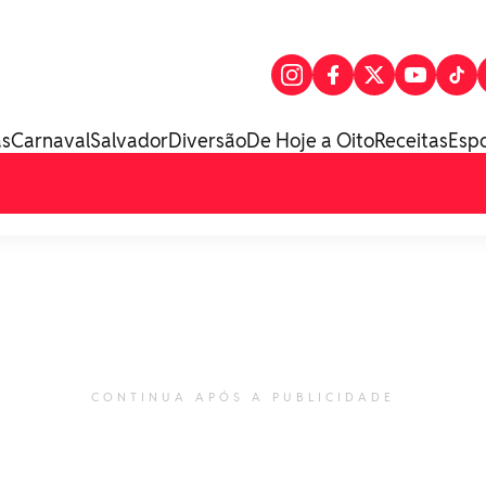
as
Carnaval
Salvador
Diversão
De Hoje a Oito
Receitas
Esp
CONTINUA APÓS A PUBLICIDADE