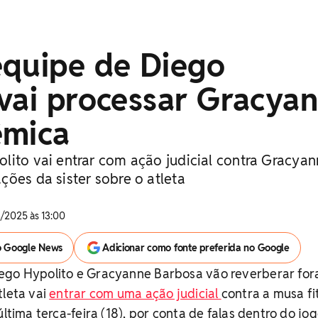
equipe de Diego
vai processar Gracya
êmica
lito vai entrar com ação judicial contra Gracya
ões da sister sobre o atleta
3/2025 às 13:00
o Google News
Adicionar como fonte preferida no Google
ego Hypolito e Gracyanne Barbosa vão reverberar for
tleta vai
entrar com uma ação judicial
contra a musa fi
última terça-feira (18), por conta de falas dentro do jog