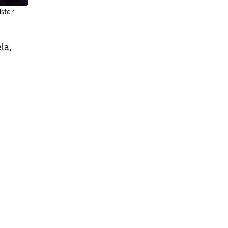
ister
la,