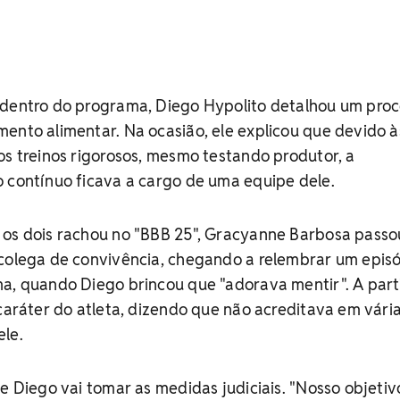
 dentro do programa, Diego Hypolito detalhou um pro
ento alimentar. Na ocasião, ele explicou que devido à
os treinos rigorosos, mesmo testando produtor, a
 contínuo ficava a cargo de uma equipe dele.
 os dois rachou no "BBB 25", Gracyanne Barbosa passo
 colega de convivência, chegando a relembrar um epis
a, quando Diego brincou que "adorava mentir". A part
 caráter do atleta, dizendo que não acreditava em vári
ele.
de Diego vai tomar as medidas judiciais. "Nosso objetiv