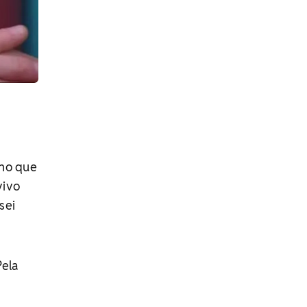
 no que
vivo
sei
Pela