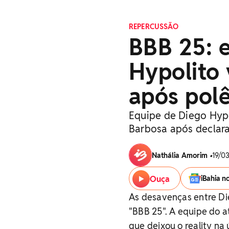
REPERCUSSÃO
BBB 25: 
Hypolito 
após pol
Equipe de Diego Hypo
Barbosa após declaraç
Nathália Amorim
•
19/0
Ouça
iBahia n
As desavenças entre Di
"BBB 25". A equipe do a
que deixou o reality na 