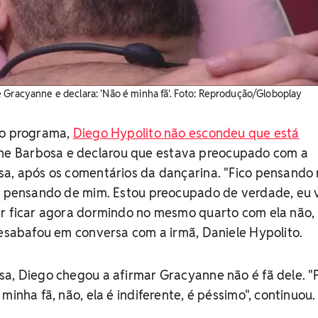
 Gracyanne e declara: 'Não é minha fã'. Foto: Reprodução/Globoplay
do programa,
Diego Hypolito não escondeu que está
e Barbosa e declarou que estava preocupado com a
sa, após os comentários da dançarina. "Fico pensando
ão pensando de mim. Estou preocupado de verdade, eu 
ir ficar agora dormindo no mesmo quarto com ela não, 
desabafou em conversa com a irmã, Daniele Hypolito.
a, Diego chegou a afirmar Gracyanne não é fã dele. "
minha fã, não, ela é indiferente, é péssimo", continuou.