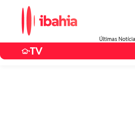
Últimas Notíci
TV
•