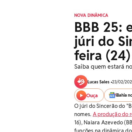
NOVA DINÂMICA
BBB 25: 
júri do S
feira (24)
Saiba quem estará no
Lucas Sales
•
23/02/202
Ouça
iBahia n
O júri do Sincerão do "
nomes.
A produção do r
16), Naiara Azevedo (B
funções na dinâmica do