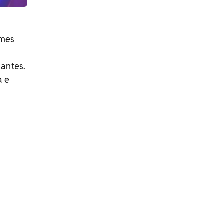
omes
pantes.
a e