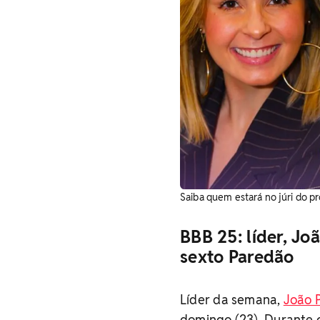
Saiba quem estará no júri do p
BBB 25: líder, J
sexto Paredão
Líder da semana,
João 
domingo (23). Durante o