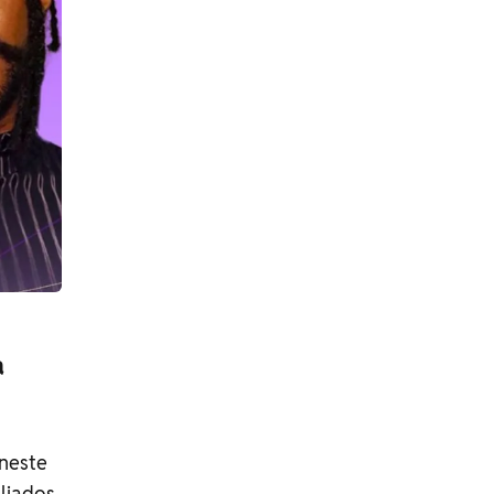
a
 neste
liados,