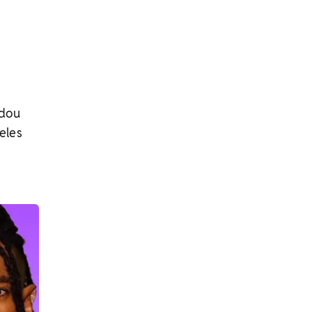
ndou
eles