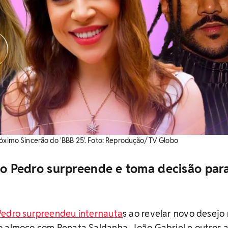
róximo Sincerão do 'BBB 25'. Foto: Reprodução/ TV Globo
oão Pedro surpreende e toma decisão par
Pedro surpreendeu internauta
s ao revelar novo desejo
 almoço com Renata Saldanha, João Gabriel e outros a