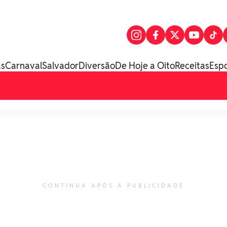
as
Carnaval
Salvador
Diversão
De Hoje a Oito
Receitas
Esp
CONTINUA APÓS A PUBLICIDADE