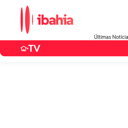
Últimas Notíci
TV
•