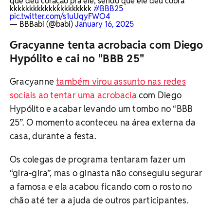
que deu coração pra ele, sendo que ele deu cobra
kkkkkkkkkkkkkkkkkkkkk
#BBB25
pic.twitter.com/s1uUqyFWO4
— BBBabi (@babi)
January 16, 2025
Gracyanne tenta acrobacia com Diego
Hypólito e cai no "BBB 25"
Gracyanne
também virou assunto nas redes
sociais ao tentar uma acrobacia
com Diego
Hypólito e acabar levando um tombo no “BBB
25”. O momento aconteceu na área externa da
casa, durante a festa.
Os colegas de programa tentaram fazer um
“gira-gira”, mas o ginasta não conseguiu segurar
a famosa e ela acabou ficando com o rosto no
chão até ter a ajuda de outros participantes.