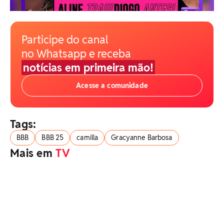
Participe do canal
no Whatsapp e receba
notícias em primeira mão!
Acesse a comunidade
Tags:
BBB
BBB 25
camilla
Gracyanne Barbosa
Mais em
TV