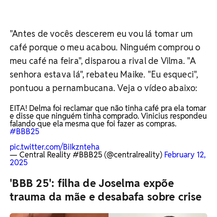
"Antes de vocês descerem eu vou lá tomar um
café porque o meu acabou. Ninguém comprou o
meu café na feira", disparou a rival de Vilma. "A
senhora estava lá", rebateu Maike. "Eu esqueci",
pontuou a pernambucana. Veja o vídeo abaixo:
EITA! Delma foi reclamar que não tinha café pra ela tomar
e disse que ninguém tinha comprado. Vinicius respondeu
falando que ela mesma que foi fazer as compras.
#BBB25
pic.twitter.com/BiIkznteha
— Central Reality #BBB25 (@centralreality)
February 12,
2025
'BBB 25': filha de Joselma expõe
trauma da mãe e desabafa sobre crise