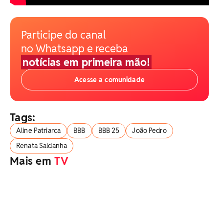
Participe do canal
no Whatsapp e receba
notícias em primeira mão!
Acesse a comunidade
Tags:
Aline Patriarca
BBB
BBB 25
João Pedro
Renata Saldanha
Mais em
TV