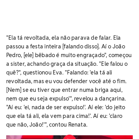
"Ela tá revoltada, ela não parava de falar. Ela
passou a festa inteira [falando disso]. Aí o João
Pedro, [ele] bêbado é muito engraçado", começou
a sister, achando graça da situação. "Ele falou o
quê?", questionou Eva. "Falando: 'ela tá ali
revoltada, mas eu vou defender você até o fim.
[Nem] se eu tiver que entrar numa briga aqui,
nem que eu seja expulso'", revelou a dançarina.
"Aí eu: 'ei, nada de ser expulso!'. Aí ele: 'do jeito
que ela tá ali, ela vem para cima!'. Aí eu: 'claro
que não, João!'", contou Renata.
'BBB 25': Renata revela ameaça de João Pedro a Aline e