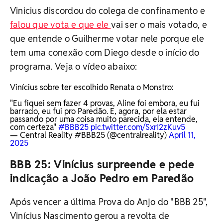
Vinicius discordou do colega de confinamento e
falou que vota e que ele
vai ser o mais votado, e
que entende o Guilherme votar nele porque ele
tem uma conexão com Diego desde o início do
programa. Veja o vídeo abaixo:
Vinícius sobre ter escolhido Renata o Monstro:
"Eu fiquei sem fazer 4 provas, Aline foi embora, eu fui
barrado, eu fui pro Paredão. E, agora, por ela estar
passando por uma coisa muito parecida, ela entende,
com certeza"
#BBB25
pic.twitter.com/SxrI2zKuv5
— Central Reality #BBB25 (@centralreality)
April 11,
2025
BBB 25: Vinícius surpreende e pede
indicação a João Pedro em Paredão
Após vencer a última Prova do Anjo do "BBB 25",
Vinícius Nascimento gerou a revolta de