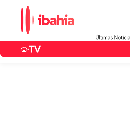
Últimas Notíci
TV
•