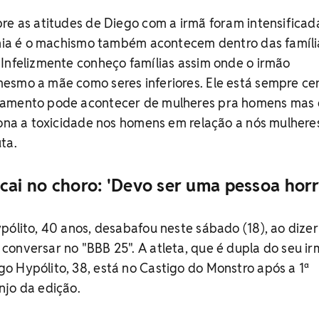
re as atitudes de Diego com a irmã foram intensificad
ginia é o machismo também acontecem dentro das famíli
Infelizmente conheço famílias assim onde o irmão
esmo a mãe como seres inferiores. Ele está sempre cer
tamento pode acontecer de mulheres pra homens mas 
iona a toxicidade nos homens em relação a nós mulheres
uta.
cai no choro: 'Devo ser uma pessoa horr
pólito, 40 anos, desabafou neste sábado (18), ao dize
onversar no "BBB 25". A atleta, que é dupla do seu ir
 Hypólito, 38, está no Castigo do Monstro após a 1ª
njo da edição.