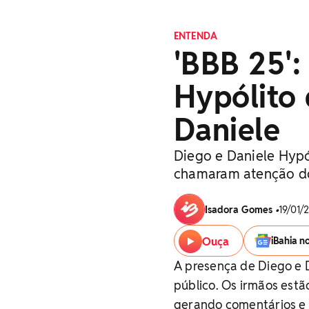
ENTENDA
'BBB 25':
Hypólito 
Daniele
Diego e Daniele Hypó
chamaram atenção d
Isadora Gomes
•
19/01/
Ouça
iBahia n
A presença de Diego e 
público. Os irmãos est
gerando comentários e 