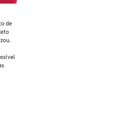
co de
Neto
izou.
ssível
as