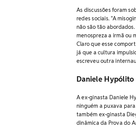
As discussões foram sob
redes sociais. "A miso
não são tão abordados. 
menospreza a irmã ou m
Claro que esse compor
já que a cultura impuls
escreveu outra interna
Daniele Hypólito 
A ex-ginasta Daniele Hy
ninguém a puxava para c
também ex-ginasta Diego
dinâmica da Prova do A