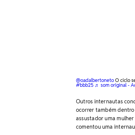
@oadalbertoneto
O ciclo s
#bbb25
♬ som original - 
Outros internautas con
ocorrer também dentro d
assustador uma mulher 
comentou uma internau