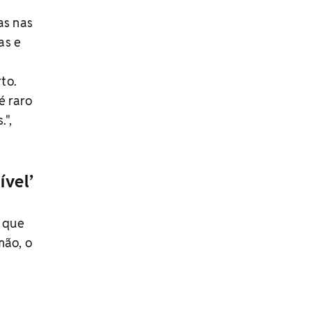
as nas
as e
to.
é raro
.",
ível’
r que
mão, o