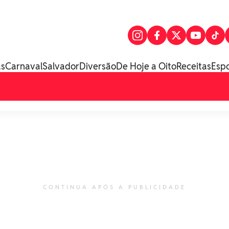
as
Carnaval
Salvador
Diversão
De Hoje a Oito
Receitas
Esp
CONTINUA APÓS A PUBLICIDADE