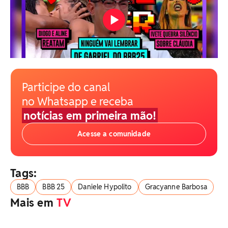
Participe do canal
no Whatsapp e receba
notícias em primeira mão!
Acesse a comunidade
Tags:
BBB
BBB 25
Daniele Hypolito
Gracyanne Barbosa
Mais em
TV