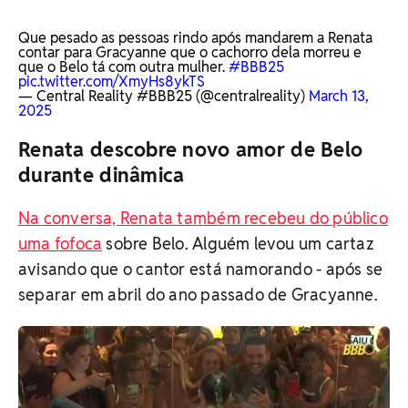
Que pesado as pessoas rindo após mandarem a Renata
contar para Gracyanne que o cachorro dela morreu e
que o Belo tá com outra mulher.
#BBB25
pic.twitter.com/XmyHs8ykTS
— Central Reality #BBB25 (@centralreality)
March 13,
2025
Renata descobre novo amor de Belo
durante dinâmica
Na conversa, Renata também recebeu do público
uma fofoca
sobre Belo. Alguém levou um cartaz
avisando que o cantor está namorando - após se
separar em abril do ano passado de Gracyanne.