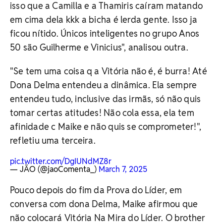
isso que a Camilla e a Thamiris caíram matando
em cima dela kkk a bicha é lerda gente. Isso ja
ficou nítido. Únicos inteligentes no grupo Anos
50 são Guilherme e Vinicius", analisou outra.
"Se tem uma coisa q a Vitória não é, é burra! Até
Dona Delma entendeu a dinâmica. Ela sempre
entendeu tudo, inclusive das irmãs, só não quis
tomar certas atitudes! Não cola essa, ela tem
afinidade c Maike e não quis se comprometer!",
refletiu uma terceira.
pic.twitter.com/DgIUNdMZ8r
— JÃO (@jaoComenta_)
March 7, 2025
Pouco depois do fim da Prova do Líder, em
conversa com dona Delma, Maike afirmou que
não colocará Vitória Na Mira do Líder. O brother