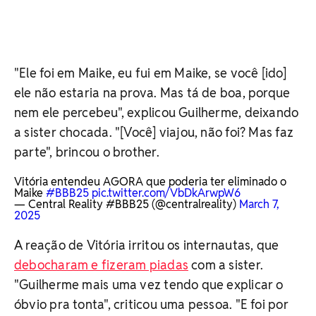
"Ele foi em Maike, eu fui em Maike, se você [ido]
ele não estaria na prova. Mas tá de boa, porque
nem ele percebeu", explicou Guilherme, deixando
a sister chocada. "[Você] viajou, não foi? Mas faz
parte", brincou o brother.
Vitória entendeu AGORA que poderia ter eliminado o
Maike
#BBB25
pic.twitter.com/VbDkArwpW6
— Central Reality #BBB25 (@centralreality)
March 7,
2025
A reação de Vitória irritou os internautas, que
debocharam e fizeram piadas
com a sister.
"Guilherme mais uma vez tendo que explicar o
óbvio pra tonta", criticou uma pessoa. "E foi por