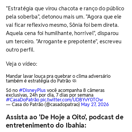
"Estratégia que virou chacota e ranço do público
pela soberba", detonou mais um. "Agora que ele
vai ficar reflexivo mesmo, Sônia foi bem direta.
Aquela cena foi humilhante, horrível", disparou
um terceiro. "Arrogante e prepotente", escreveu
outro perfil.
Veja o vídeo:
Mandar lavar louça pra quebrar o clima adversário
também é estratégia do Patrão 🧼
Só no
#DisneyPlus
você acompanha 8 câmeras
exclusivas, 24h por dia, 7 dias por semana
#CasaDoPatrão
pic.twitter.com/UDBYvY0TOw
— Casa do Patrão (@casadopatrao)
May 27, 2026
Assista ao 'De Hoje a Oito', podcast de
entretenimento do Ibahia: