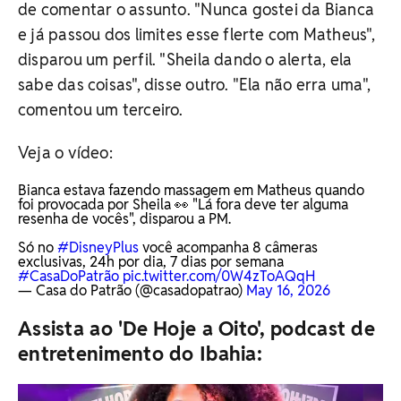
de comentar o assunto. "Nunca gostei da Bianca
e já passou dos limites esse flerte com Matheus",
disparou um perfil. "Sheila dando o alerta, ela
sabe das coisas", disse outro. "Ela não erra uma",
comentou um terceiro.
Veja o vídeo:
Bianca estava fazendo massagem em Matheus quando
foi provocada por Sheila 👀 "Lá fora deve ter alguma
resenha de vocês", disparou a PM.
Só no
#DisneyPlus
você acompanha 8 câmeras
exclusivas, 24h por dia, 7 dias por semana
#CasaDoPatrão
pic.twitter.com/0W4zToAQqH
— Casa do Patrão (@casadopatrao)
May 16, 2026
Assista ao 'De Hoje a Oito', podcast de
entretenimento do Ibahia: