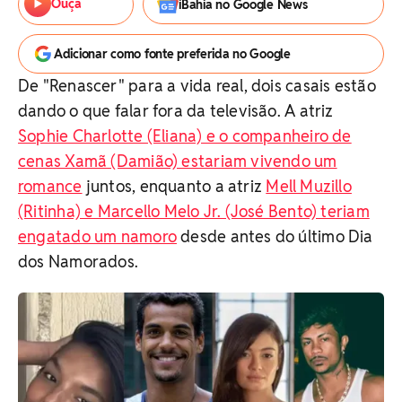
Ouça
iBahia no Google News
Adicionar como fonte preferida no Google
De "Renascer" para a vida real, dois casais estão
dando o que falar fora da televisão. A atriz
Sophie Charlotte (Eliana) e o companheiro de
cenas Xamã (Damião) estariam vivendo um
romance
juntos, enquanto a atriz
Mell Muzillo
(Ritinha) e Marcello Melo Jr. (José Bento) teriam
engatado um namoro
desde antes do último Dia
dos Namorados.