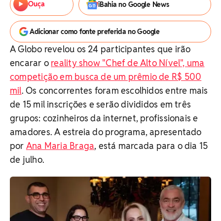
Ouça
iBahia no Google News
Adicionar como fonte preferida no Google
A Globo revelou os 24 participantes que irão
encarar o
reality show "Chef de Alto Nível", uma
competição em busca de um prêmio de R$ 500
mil
. Os concorrentes foram escolhidos entre mais
de 15 mil inscrições e serão divididos em três
grupos: cozinheiros da internet, profissionais e
amadores. A estreia do programa, apresentado
por
Ana Maria Braga
, está marcada para o dia 15
de julho.