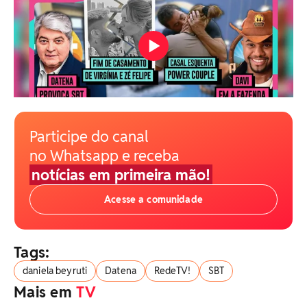
Participe do canal
no Whatsapp e receba
notícias em primeira mão!
Acesse a comunidade
Tags:
daniela beyruti
Datena
RedeTV!
SBT
Mais em
TV