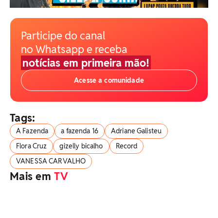
Participe do canal
no Whatsapp e receba
notícias em primeira mão!
Acesse a comunidade
Tags:
A Fazenda
a fazenda 16
Adriane Galisteu
Flora Cruz
gizelly bicalho
Record
VANESSA CARVALHO
Mais em
TV