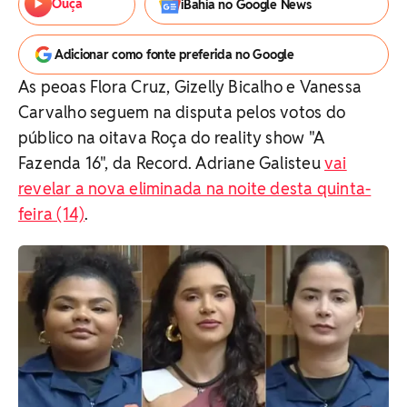
Ouça
iBahia no Google News
Adicionar como fonte preferida no Google
As peoas Flora Cruz, Gizelly Bicalho e Vanessa
Carvalho seguem na disputa pelos votos do
público na oitava Roça do reality show "A
Fazenda 16", da Record. Adriane Galisteu
vai
revelar a nova eliminada na noite desta quinta-
feira (14)
.