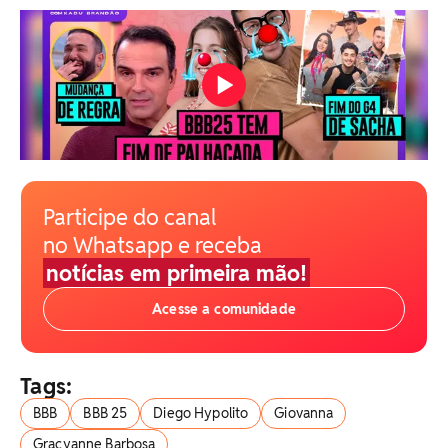
Participe do canal
no Whatsapp e receba
notícias em primeira mão!
Acesse a comunidade
Tags:
BBB
BBB 25
Diego Hypolito
Giovanna
Gracyanne Barbosa