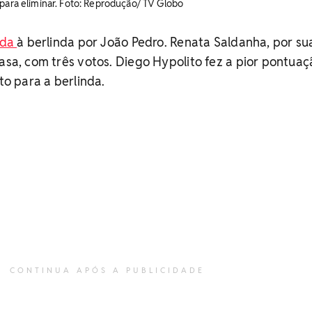
 para eliminar. Foto: Reprodução/ TV Globo
ada
à berlinda por João Pedro. Renata Saldanha, por su
casa, com três votos. Diego Hypolito fez a pior pontuaç
eto para a berlinda.
CONTINUA APÓS A PUBLICIDADE