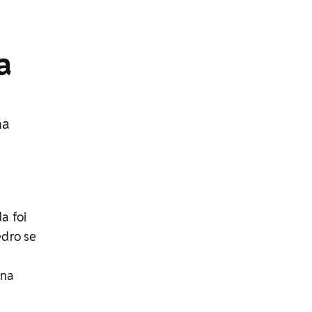
a
ma
a foi
edro se
 na