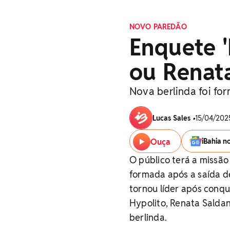
NOVO PAREDÃO
Enquete '
ou Renata
Nova berlinda foi fo
Lucas Sales
•
15/04/2025
Ouça
iBahia n
O público terá a missão
formada após a saída d
tornou líder após conqu
Hypolito, Renata Saldan
berlinda.