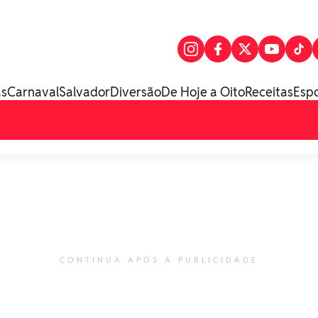
as
Carnaval
Salvador
Diversão
De Hoje a Oito
Receitas
Esp
CONTINUA APÓS A PUBLICIDADE