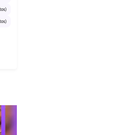
tos)
tos)