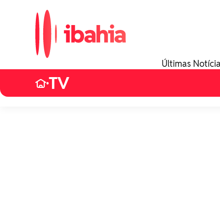
Últimas Notíci
TV
•