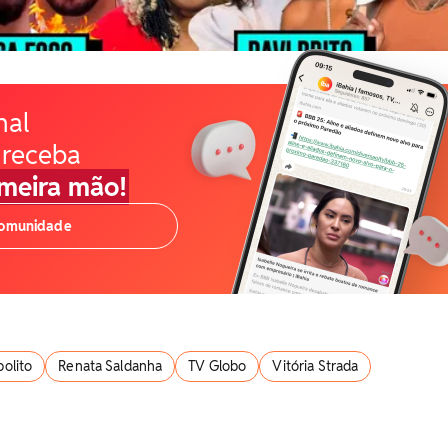
nal
 receba
imeira mão!
comunidade
olito
Renata Saldanha
TV Globo
Vitória Strada