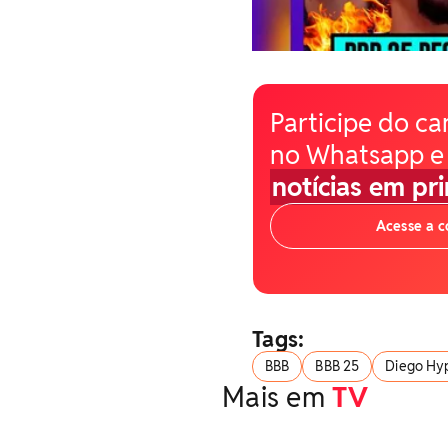
Participe do ca
no Whatsapp e
notícias em pr
Acesse a 
Tags:
BBB
BBB 25
Diego Hyp
Mais em
TV