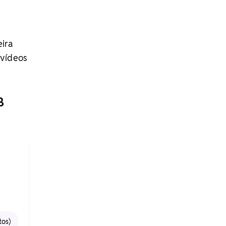
eira
vídeos
B
tos)