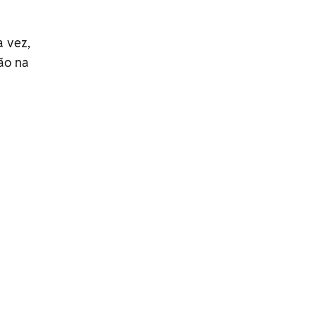
a vez,
ão na