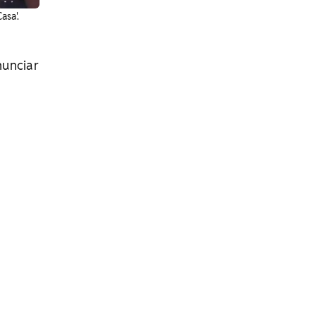
asa'.
nunciar