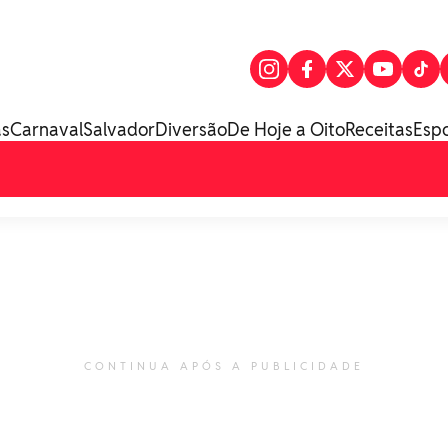
as
Carnaval
Salvador
Diversão
De Hoje a Oito
Receitas
Esp
CONTINUA APÓS A PUBLICIDADE