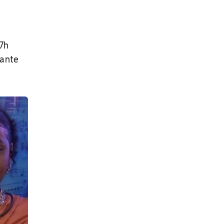
7h
tante