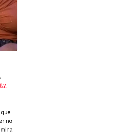
,
ity
, que
er no
omina