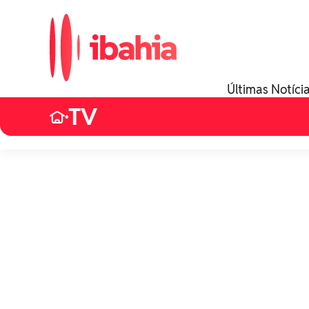
Últimas Notíci
TV
•