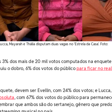
Lucca, Mayarah e Thália disputam duas vagas no 'Estrela da Casa'. Foto:
 3% dos mais de 20 mil votos computados na enquete
uiu o dobro, 6% dos votos do público
para ficar no real
quete, devem ser Evellin, com 24% dos votos; e Lucca
bsoluta
, com 67% dos votos do público para permanec
e lembrar que ambos são do sertanejo, gênero que pred
 streaming musical no país.