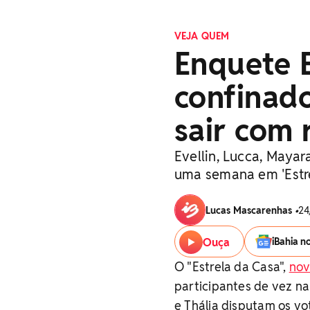
VEJA QUEM
Enquete E
confinad
sair com 
Evellin, Lucca, Maya
uma semana em 'Estre
Lucas Mascarenhas
•
24
Ouça
iBahia n
O "Estrela da Casa",
nov
participantes de vez na 
e Thália disputam os vo