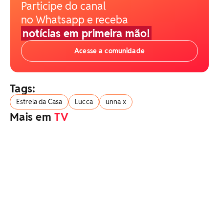
Participe do canal
no Whatsapp e receba
notícias em primeira mão!
Acesse a comunidade
Tags:
Estrela da Casa
Lucca
unna x
Mais em
TV