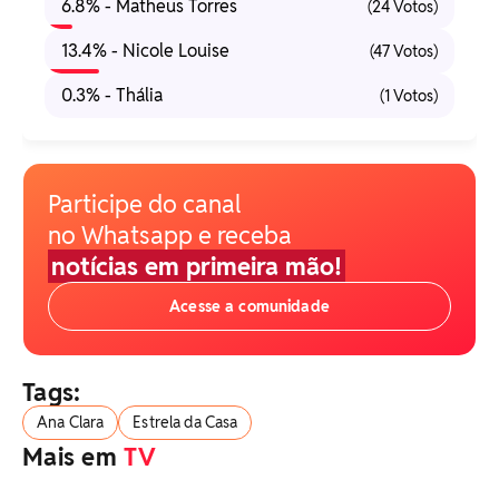
6.8% - Matheus Torres
(24 Votos)
13.4% - Nicole Louise
(47 Votos)
0.3% - Thália
(1 Votos)
Participe do canal
no Whatsapp e receba
notícias em primeira mão!
Acesse a comunidade
Tags:
Ana Clara
Estrela da Casa
Mais em
TV