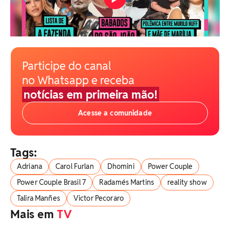
Participe do canal
no Whatsapp e receba
notícias em primeira mão!
Acesse a comunidade
Tags:
Adriana
Carol Furlan
Dhomini
Power Couple
Power Couple Brasil 7
Radamés Martins
reality show
Talira Manñes
Victor Pecoraro
Mais em
TV