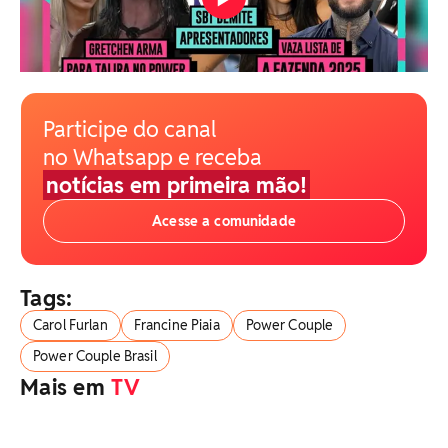
Participe do canal
no Whatsapp e receba
notícias em primeira mão!
Acesse a comunidade
Tags:
Carol Furlan
Francine Piaia
Power Couple
Power Couple Brasil
Mais em
TV