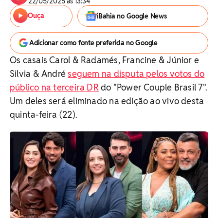
22/05/2025 às 13:34
Ouça
iBahia no Google News
Adicionar como fonte preferida no Google
Os casais Carol & Radamés, Francine & Júnior e
Silvia & André
seguem na disputa pelos votos do
público na terceira DR
do "Power Couple Brasil 7".
Um deles será eliminado na edição ao vivo desta
quinta-feira (22).