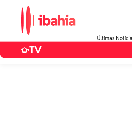
Últimas Notíci
TV
•