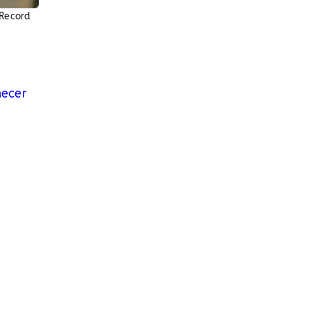
/Record
necer