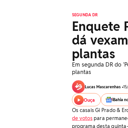
SEGUNDA DR
Enquete 
dá vexam
plantas
Em segunda DR do 'Pow
plantas
Lucas Mascarenhas
•
15
Ouça
iBahia n
Os casais Gi Prado & E
de votos
para permanece
programa desta quinta-f