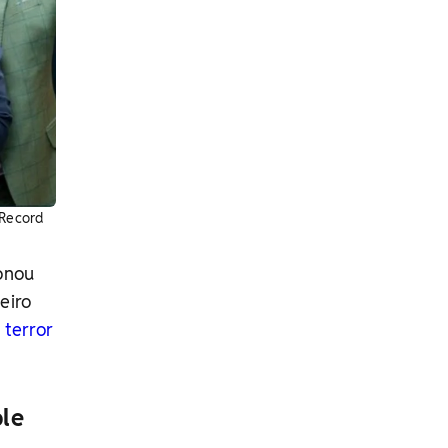
/Record
ionou
eiro
 terror
le