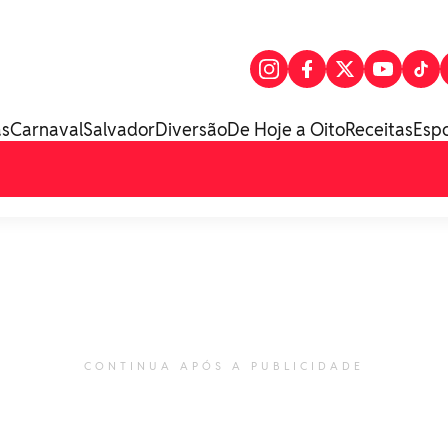
as
Carnaval
Salvador
Diversão
De Hoje a Oito
Receitas
Esp
CONTINUA APÓS A PUBLICIDADE