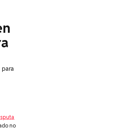
en
ra
r para
isputa
ado no