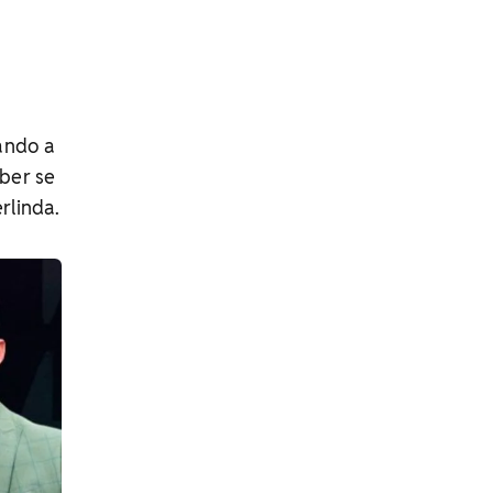
ando a
aber se
rlinda.