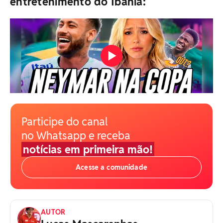
entretenimento do Ibahia:
Participe do canal
no Whatsapp e receba
notícias em primeira mão!
Acesse a comunidade
AUTOR