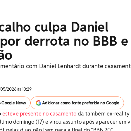
icalho culpa Daniel
 por derrota no BBB e
ão
comentário com Daniel Lenhardt durante casamen
/05/2026 às 10:29
o Google News
Adicionar como fonte preferida no Google
o
esteve presente no casamento
da também ex-reality
timo domingo (17) e virou assunto após aparecer em v
t pelas duas não irem para a final do "BBB 20".