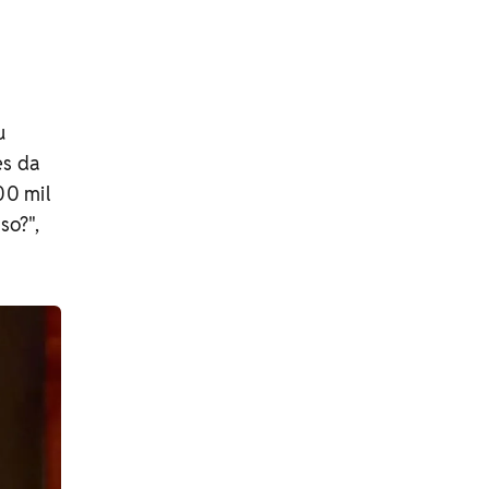
u
es da
00 mil
so?",