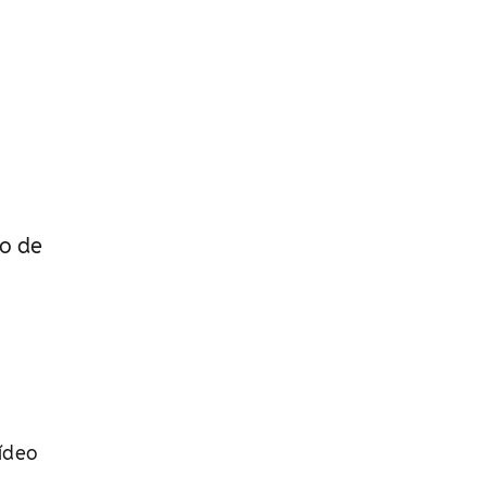
to de
ídeo