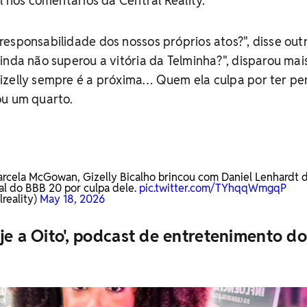
l nos comentários da Central Reality.
esponsabilidade dos nossos próprios atos?", disse outr
inda não superou a vitória da Telminha?", disparou mai
izelly sempre é a próxima… Quem ela culpa por ter pe
ou um quarto.
rcela McGowan, Gizelly Bicalho brincou com Daniel Lenhardt 
nal do BBB 20 por culpa dele.
pic.twitter.com/TYhqqWmgqP
reality)
May 18, 2026
je a Oito', podcast de entretenimento do