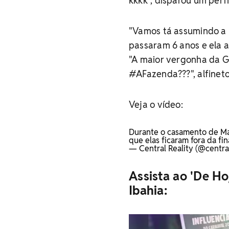
kkkk", disparou um perfi
"Vamos tá assumindo a r
passaram 6 anos e ela a
"A maior vergonha da G
#AFazenda???", alfinet
Veja o vídeo:
Durante o casamento de Ma
que elas ficaram fora da fi
— Central Reality (@central
Assista ao 'De Ho
Ibahia: