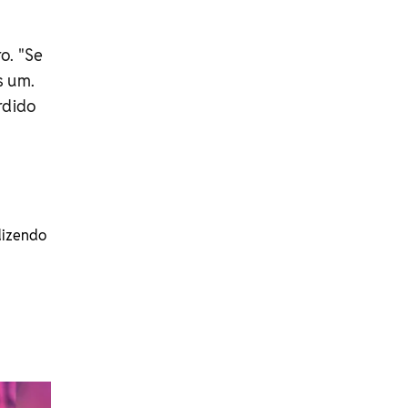
o. "Se
s um.
rdido
dizendo