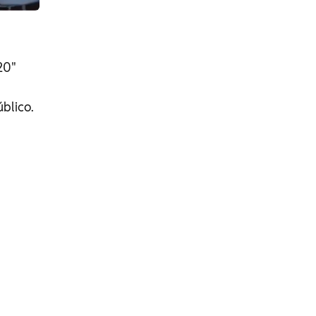
20"
blico.