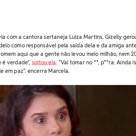
a com a cantora sertaneja Luiza Martins, Gizelly gero
delo como responsável pela saída dela e da amiga ant
 homem aqui que a gente não levou meio milhão, nem 2
e é verdade",
soltou ela
. "Vai tomar no **, p**ra. Ainda is
le em paz". encerra Marcela.