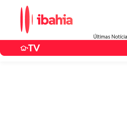
Últimas Notíci
TV
•