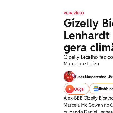
VEJA VÍDEO
Gizelly B
Lenhardt
gera clim
Gizelly Bicalho fez 
Marcela e Luiza
Lucas Mascarenhas
•
18
Ouça
iBahia n
A ex-BBB Gizelly Bicalh
Marcela Mc Gowan no úl
culpando Daniel Lenhard