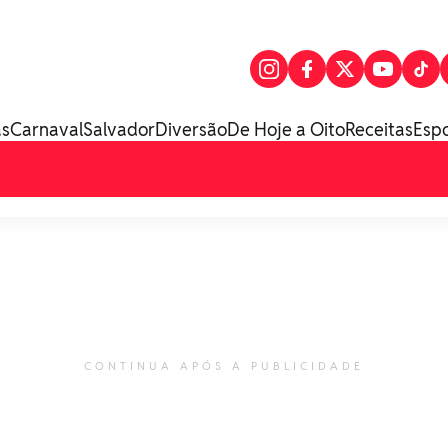
as
Carnaval
Salvador
Diversão
De Hoje a Oito
Receitas
Esp
CONTINUA APÓS A PUBLICIDADE