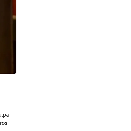
ulpa
tros