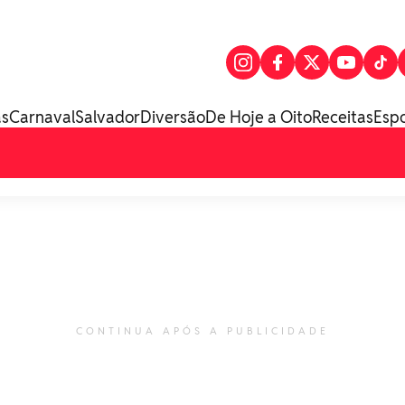
as
Carnaval
Salvador
Diversão
De Hoje a Oito
Receitas
Esp
CONTINUA APÓS A PUBLICIDADE