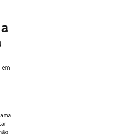
na
a
s em
grama
tar
 não