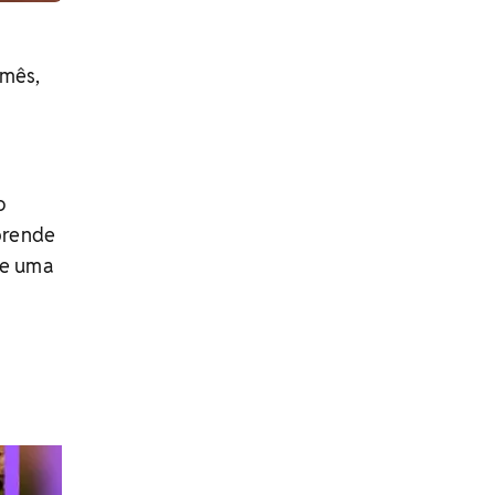
 mês,
o
prende
de uma