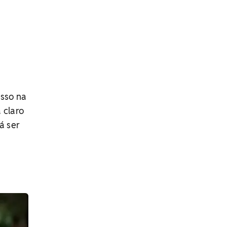
sso na
 claro
á ser