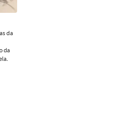
as da
o da
ela.