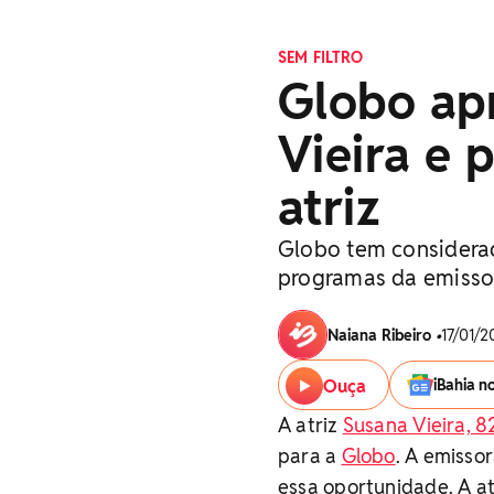
SEM FILTRO
Globo ap
Vieira e 
atriz
Globo tem considera
programas da emisso
Naiana Ribeiro
•
17/01/2
Ouça
iBahia n
A atriz
Susana Vieira, 8
para a
Globo
. A emisso
essa oportunidade. A a