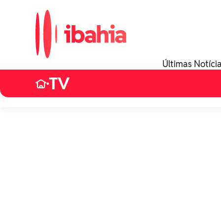
Últimas Notíci
TV
•