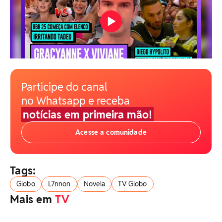
Participe do canal
no Whatsapp e receba
notícias em primeira mão!
Acesse a comunidade
Tags:
Globo
L7nnon
Novela
TV Globo
Mais em
TV