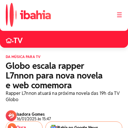
☰
TV
•
DA MÚSICA PARA TV
Globo escala rapper
L7nnon para nova novela
e web comemora
Rapper L7nnon atuará na próxima novela das 19h da TV
Globo
Isadora Gomes
16/01/2025 às 15:47
Ouça
iBahia no Google News