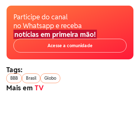
Participe do canal
no Whatsapp e receba
notícias em primeira mão!
Acesse a comunidade
Tags:
BBB
Brasil
Globo
Mais em
TV