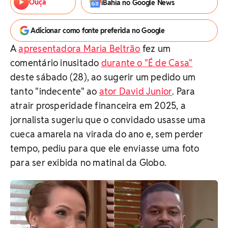
Ouça
iBahia no Google News
Adicionar como fonte preferida no Google
A
apresentadora Maria Beltrão
fez um
comentário inusitado
durante o "É de Casa"
deste sábado (28), ao sugerir um pedido um
tanto "indecente" ao
ator David Junior
. Para
atrair prosperidade financeira em 2025, a
jornalista sugeriu que o convidado usasse uma
cueca amarela na virada do ano e, sem perder
tempo, pediu para que ele enviasse uma foto
para ser exibida no matinal da Globo.