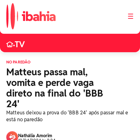
☰
TV
•
NO PAREDÃO
Matteus passa mal,
vomita e perde vaga
direto na final do 'BBB
24'
Matteus deixou a prova do 'BBB 24' após passar mal e
está no paredão
Nathália Amorim