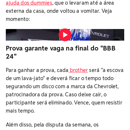
ajuda dos dummies
, que o levaram até a área
externa da casa, onde voltou a vomitar. Veja
momento:
Matteus passou mal, vomitou e foi desclassificado da
prova do "BBB 24" Vídeo: Reprodução/Globoplay
Prova garante vaga na final do "BBB
24"
Para ganhar a prova, cada
brother
será "a escova
de um lava-jato" e deverá ficar o tempo todo
segurando um disco com a marca da Chevrolet,
patrocinadora da prova. Caso deixe cair, o
participante será eliminado. Vence, quem resistir
mais tempo.
Além disso, pela disputa da semana, os