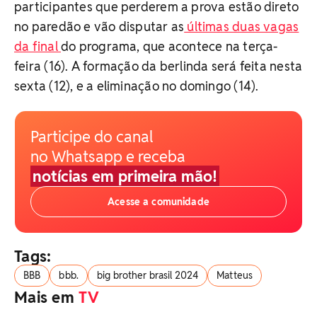
participantes que perderem a prova estão direto
no paredão e vão disputar as
últimas duas vagas
da final
do programa, que acontece na terça-
feira (16). A formação da berlinda será feita nesta
sexta (12), e a eliminação no domingo (14).
Participe do canal
no Whatsapp e receba
notícias em primeira mão!
Acesse a comunidade
Tags:
BBB
bbb.
big brother brasil 2024
Matteus
Mais em
TV