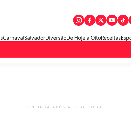
as
Carnaval
Salvador
Diversão
De Hoje a Oito
Receitas
Esp
CONTINUA APÓS A PUBLICIDADE