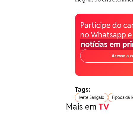
Participe do ca
no Whatsapp e
notícias em pr
Acesse a 
Tags:
Ivete Sangalo
Pipoca da I
Mais em
TV