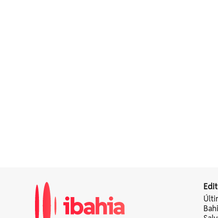
Edit
Últi
Bah