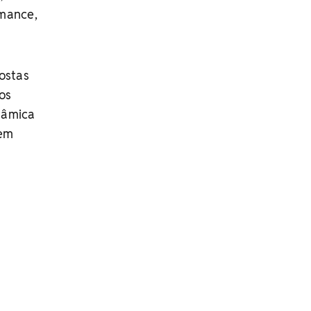
rmance,
ostas
os
nâmica
 em