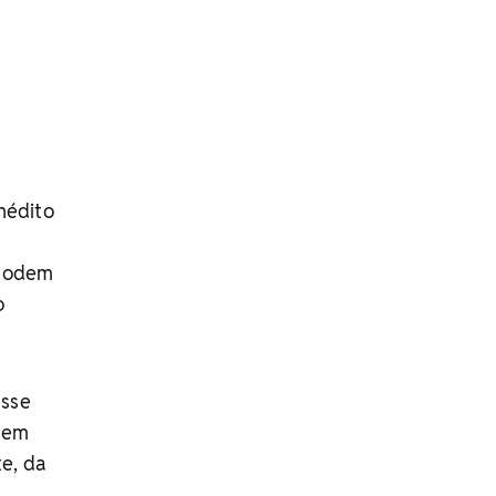
inédito
 podem
o
Esse
 tem
te, da