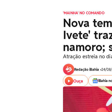
'MAINHA' NO COMANDO
Nova tem
Ivete' tr
namoro; 
Atração estreia no d
Redação iBahia
•
24/08/
Ouça
iBahia n