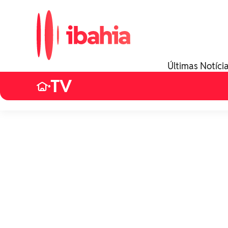
Últimas Notíci
TV
•