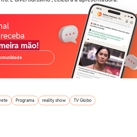
nal
 receba
imeira mão!
comunidade
vete
Programa
reality show
TV Globo