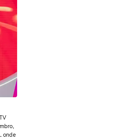
 TV
embro,
l, onde