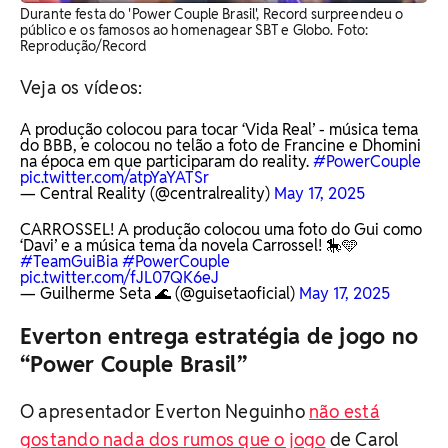
Durante festa do 'Power Couple Brasil', Record surpreendeu o
público e os famosos ao homenagear SBT e Globo. Foto:
Reprodução/Record
Veja os vídeos:
A produção colocou para tocar ‘Vida Real’ - música tema
do BBB, e colocou no telão a foto de Francine e Dhomini
na época em que participaram do reality.
#PowerCouple
pic.twitter.com/atpYaYATSr
— Central Reality (@centralreality)
May 17, 2025
CARROSSEL! A produção colocou uma foto do Gui como
‘Davi’ e a música tema da novela Carrossel! 🎠🩵
#TeamGuiBia
#PowerCouple
pic.twitter.com/fJL07QK6eJ
— Guilherme Seta 🌊 (@guisetaoficial)
May 17, 2025
Everton entrega estratégia de jogo no
“Power Couple Brasil”
O apresentador Everton Neguinho
não está
gostando nada dos rumos que o jogo
de Carol