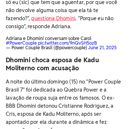
só eu (sic) que tem que aguentar, por que você
não devolve alguma coisa que ela tá te
fazendo?",
questiona Dhomini
. "Porque eu não
consigo", responde Adriana.
Adriana e Dhomini conversam sobre Carol
#PowerCouple
pic.twitter.com/9nQvSH5ozB
— Power Couple Brasil (@powercouple)
June 21, 2025
Dhomini choca esposa de Kadu
Moliterno com acusação
A noite do último domingo (15) no "Power Couple
Brasil 7" foi dedicada ao Quebra Power e a
lavação de roupa suja entre os famosos. O ex-
BBB Dhomini detonou Cristianne Rodriguez, a
Cris, esposa de Kadu Moliterno, após ser
apontado por ela durante a dinâmica e fez