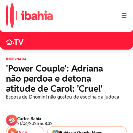
☰
TV
•
INDIGNADA
'Power Couple': Adriana
não perdoa e detona
atitude de Carol: 'Cruel'
Esposa de Dhomini não gostou de escolha da judoca
Carlos Bahia
21/06/2025 às 8:32
Ouça
iBahia no Google News