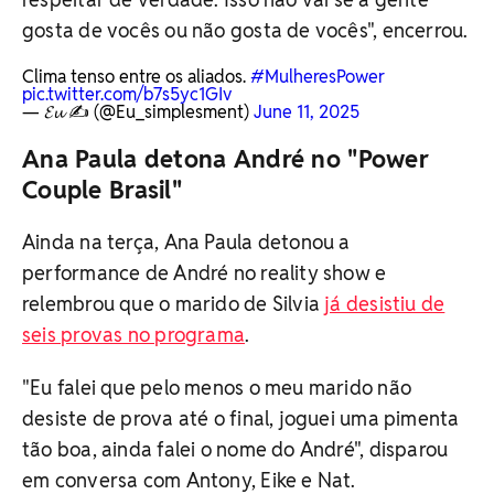
gosta de vocês ou não gosta de vocês", encerrou.
Clima tenso entre os aliados.
#MulheresPower
pic.twitter.com/b7s5yc1GIv
— 𝓔𝓾 ✍️ (@Eu_simplesment)
June 11, 2025
Ana Paula detona André no "Power
Couple Brasil"
Ainda na terça, Ana Paula detonou a
performance de André no reality show e
relembrou que o marido de Silvia
já desistiu de
seis provas no programa
.
"Eu falei que pelo menos o meu marido não
desiste de prova até o final, joguei uma pimenta
tão boa, ainda falei o nome do André", disparou
em conversa com Antony, Eike e Nat.