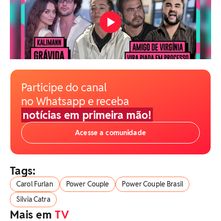
Participe do canal
no Whatsapp e receba
notícias em primeira mão!
Acesse a comunidade
Tags:
Carol Furlan
Power Couple
Power Couple Brasil
Silvia Catra
Mais em
TV