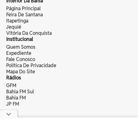
Interior Da Bahia
Página Principal
Feira De Santana
Itapetinga
Jequié
Vitória Da Conquista
Institucional
Quem Somos
Expediente
Fale Conosco
Política De Privacidade
Mapa Do Site
Rádios
GFM
Bahia FM Sul
Bahia FM
JP FM
copyright © 2025 bahia eventos ltda -
todos os direitos reservados.