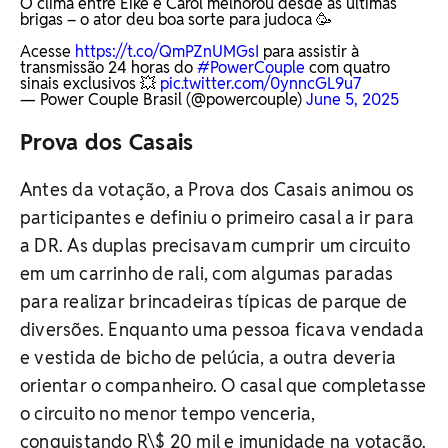
O clima entre Eike e Carol melhorou desde as últimas
brigas – o ator deu boa sorte para judoca 🥳
Acesse
https://t.co/QmPZnUMGsI
para assistir à
transmissão 24 horas do
#PowerCouple
com quatro
sinais exclusivos 💥
pic.twitter.com/0ynncGL9u7
— Power Couple Brasil (@powercouple)
June 5, 2025
Prova dos Casais
Antes da votação, a Prova dos Casais animou os
participantes e definiu o primeiro casal a ir para
a DR. As duplas precisavam cumprir um circuito
em um carrinho de rali, com algumas paradas
para realizar brincadeiras típicas de parque de
diversões. Enquanto uma pessoa ficava vendada
e vestida de bicho de pelúcia, a outra deveria
orientar o companheiro. O casal que completasse
o circuito no menor tempo venceria,
conquistando R\$ 20 mil e imunidade na votação.