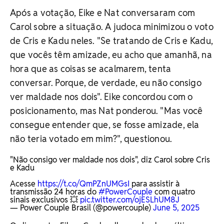
Após a votação, Eike e Nat conversaram com
Carol sobre a situação. A judoca minimizou o voto
de Cris e Kadu neles. "Se tratando de Cris e Kadu,
que vocês têm amizade, eu acho que amanhã, na
hora que as coisas se acalmarem, tenta
conversar. Porque, de verdade, eu não consigo
ver maldade nos dois". Eike concordou com o
posicionamento, mas Nat ponderou. "Mas você
consegue entender que, se fosse amizade, ela
não teria votado em mim?", questionou.
"Não consigo ver maldade nos dois", diz Carol sobre Cris
e Kadu
Acesse
https://t.co/QmPZnUMGsI
para assistir à
transmissão 24 horas do
#PowerCouple
com quatro
sinais exclusivos 💥
pic.twitter.com/ojESLhUM8J
— Power Couple Brasil (@powercouple)
June 5, 2025