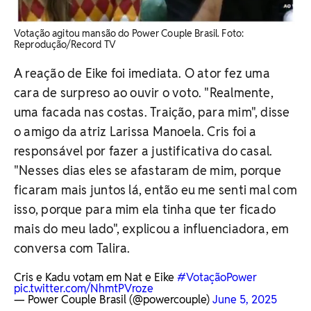
Votação agitou mansão do Power Couple Brasil. ​Foto:
Reprodução/Record TV
A reação de Eike foi imediata. O ator fez uma
cara de surpreso ao ouvir o voto. "Realmente,
uma facada nas costas. Traição, para mim", disse
o amigo da atriz Larissa Manoela. Cris foi a
responsável por fazer a justificativa do casal.
"Nesses dias eles se afastaram de mim, porque
ficaram mais juntos lá, então eu me senti mal com
isso, porque para mim ela tinha que ter ficado
mais do meu lado", explicou a influenciadora, em
conversa com Talira.
Cris e Kadu votam em Nat e Eike
#VotaçãoPower
pic.twitter.com/NhmtPVroze
— Power Couple Brasil (@powercouple)
June 5, 2025