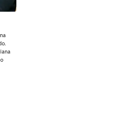
 na
do.
riana
mo