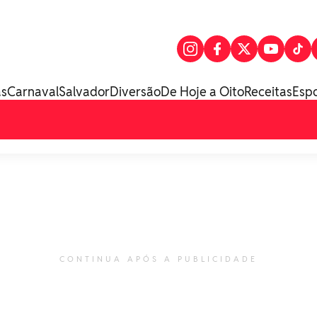
as
Carnaval
Salvador
Diversão
De Hoje a Oito
Receitas
Esp
CONTINUA APÓS A PUBLICIDADE