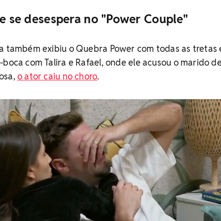
o e se desespera no "Power Couple"
ra também exibiu o Quebra Power com todas as tretas 
-boca com Talira e Rafael, onde ele acusou o marido d
osa,
o ator caiu no choro
.