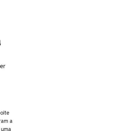
a
er
oite
aram a
o uma