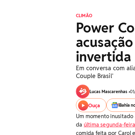
CLIMÃO
Power Cou
acusação 
invertida
Em conversa com alia
Couple Brasil'
Lucas Mascarenhas
•
01
Ouça
iBahia n
Um momento inusitado ac
da
última segunda-feira
comida feita por Carol