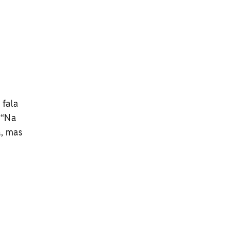
 fala
 “Na
a, mas