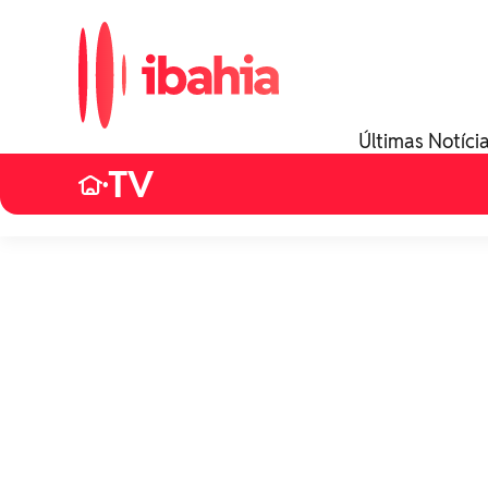
Últimas Notíci
TV
•