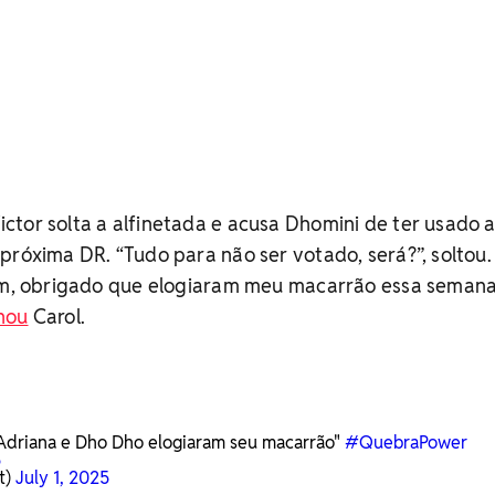
tor solta a alfinetada e acusa Dhomini de ter usado a
próxima DR. “Tudo para não ser votado, será?”, soltou.
sim, obrigado que elogiaram meu macarrão essa seman
hou
Carol.
 Adriana e Dho Dho elogiaram seu macarrão"
#QuebraPower
5
t)
July 1, 2025