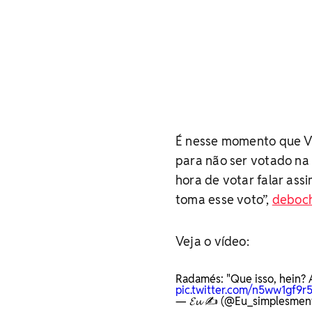
É nesse momento que Vic
para não ser votado na 
hora de votar falar as
toma esse voto”,
deboc
Veja o vídeo:
Radamés: "Que isso, hein?
pic.twitter.com/n5ww1gf9r
— 𝓔𝓾 ✍️ (@Eu_simplesmen