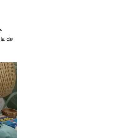
e
ela de