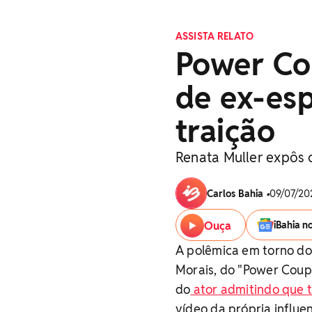
ASSISTA RELATO
Power Co
de ex-es
traição
Renata Muller expôs
Carlos Bahia
•
09/07/202
Ouça
iBahia n
A polêmica em torno do 
Morais, do "Power Coup
do
ator admitindo que t
vídeo da própria influe