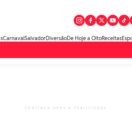
as
Carnaval
Salvador
Diversão
De Hoje a Oito
Receitas
Esp
CONTINUA APÓS A PUBLICIDADE