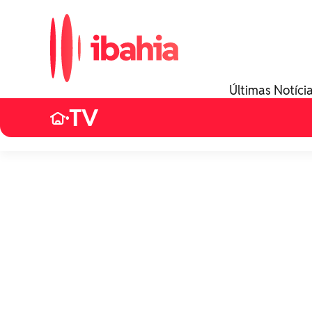
Últimas Notíci
TV
•