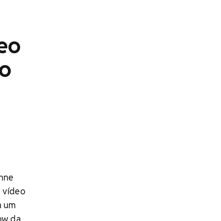
eo
do
anne
 vídeo
m um
how da