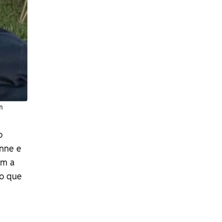
m
o
nne e
om a
to que