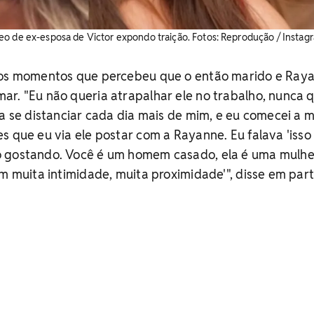
o de ex-esposa de Victor expondo traição. ​Fotos: Reprodução / Instag
dos momentos que percebeu que o então marido e Ray
r. "Eu não queria atrapalhar ele no trabalho, nunca q
 a se distanciar cada dia mais de mim, e eu comecei a 
s que eu via ele postar com a Rayanne. Eu falava 'isso
ô gostando. Você é um homem casado, ela é uma mulhe
om muita intimidade, muita proximidade'", disse em par