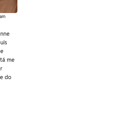
ram
anne
uis
me
 tá me
r
te do