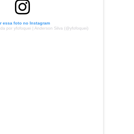
r essa foto no Instagram
a por yfofoquei | Anderson Silva (@yfofoquei)