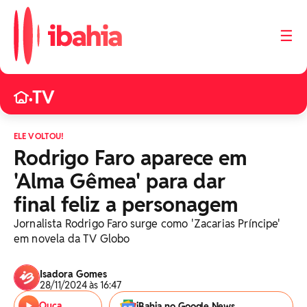
☰
TV
•
ELE VOLTOU!
Rodrigo Faro aparece em
'Alma Gêmea' para dar
final feliz a personagem
Jornalista Rodrigo Faro surge como 'Zacarias Príncipe'
em novela da TV Globo
Isadora Gomes
28/11/2024 às 16:47
Ouça
iBahia no Google News