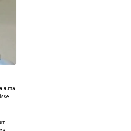
a alma
isse
 um
how