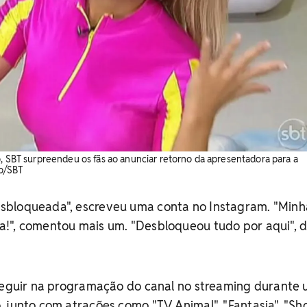
o, SBT surpreendeu os fãs ao anunciar retorno da apresentadora para a
o/SBT
sbloqueada", escreveu uma conta no Instagram. "Minh
!", comentou mais um. "Desbloqueou tudo por aqui", d
 seguir na programação do canal no streaming durante
 junto com atrações como "TV Animal", "Fantasia", "S