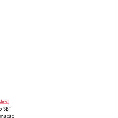
sked
o SBT
ramação