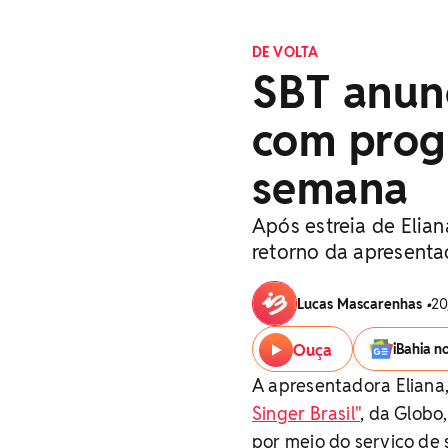
DE VOLTA
SBT anunc
com prog
semana
Após estreia de Elia
retorno da apresent
Lucas Mascarenhas
•
20
Ouça
iBahia n
A apresentadora Eliana
Singer Brasil"
, da Glob
por meio do serviço de