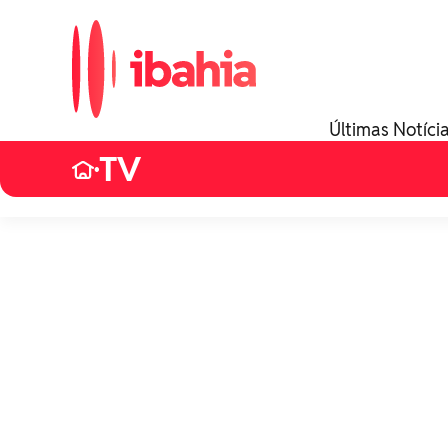
Últimas Notíci
TV
•