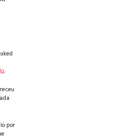
asked
do
.
areceu
zada
io por
ue