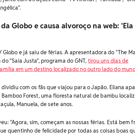
ngélica".
 da Globo e causa alvoroço na web: 'Ela
V Globo e já saiu de férias. A apresentadora do "The M
m do "Saia Justa", programa do GNT,
tirou uns dias de
família em um destino localizado no outro lado do mun
 dividiu com os fãs que viajou para o Japão. Eliana ap
Bamboo Forest, uma floresta natural de bambu locali
caçula, Manuela, de sete anos.
eu: "Agora, sim, começam as nossas férias. Está bem fr
ue quentinho de felicidade por todas as coisas boas q