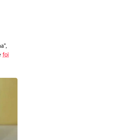
a",
e
foi