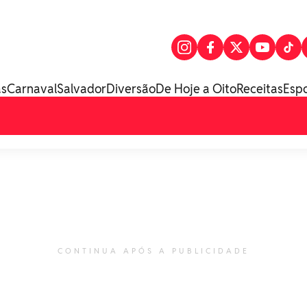
as
Carnaval
Salvador
Diversão
De Hoje a Oito
Receitas
Esp
CONTINUA APÓS A PUBLICIDADE