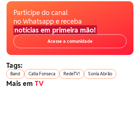
Participe do canal
no Whatsapp e receba
notícias em primeira mão!
Acesse a comunidade
Tags:
Band
Catia Fonseca
RedeTV!
Sonia Abrão
Mais em
TV