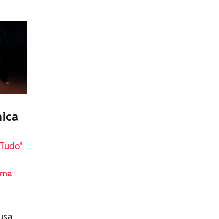
nica
 Tudo"
ima
ausa