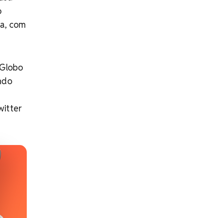
o
ça, com
 Globo
ndo
witter