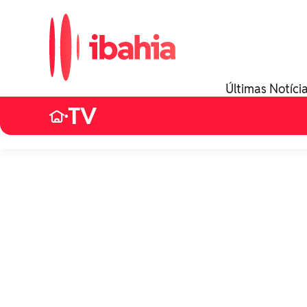
Últimas Notíci
TV
•