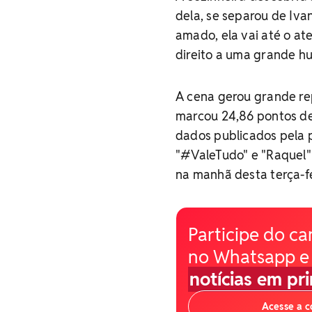
dela, se separou de Iva
amado, ela vai até o at
direito a uma grande hu
A cena gerou grande re
marcou 24,86 pontos de
dados publicados pela p
"#ValeTudo" e "Raquel"
na manhã desta terça-fe
Participe do ca
no Whatsapp e
notícias em pr
Acesse a 