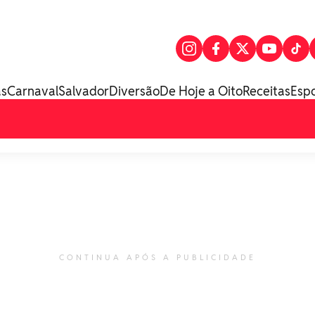
as
Carnaval
Salvador
Diversão
De Hoje a Oito
Receitas
Esp
CONTINUA APÓS A PUBLICIDADE