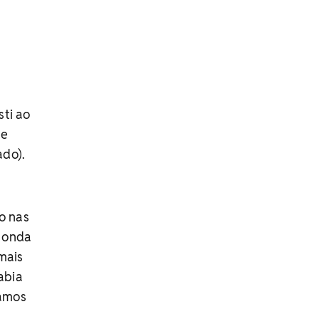
sti ao
 e
ado).
o nas
a onda
mais
abia
íamos