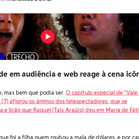
ode em audiência e web reage à cena icô
, mas bem que podia ser.
O capítulo especial de "Vale
 (7) aflorou os ânimos dos telespectadores, que se
 e lição que Raquel (Taís Araújo) deu em Maria de Fát
que foi a filha quem roubou a mala de dólares, e por c