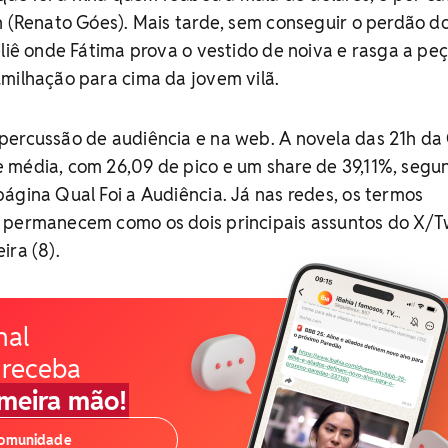
n (Renato Góes). Mais tarde, sem conseguir o perdão d
eliê onde Fátima prova o vestido de noiva e rasga a pe
milhação para cima da jovem vilã.
percussão de audiência e na web. A novela das 21h da
 média, com 26,09 de pico e um share de 39,11%, segu
ágina Qual Foi a Audiência. Já nas redes, os termos
 permanecem como os dois principais assuntos do X/T
ira (8).
nal
 receba
imeira mão!
comunidade