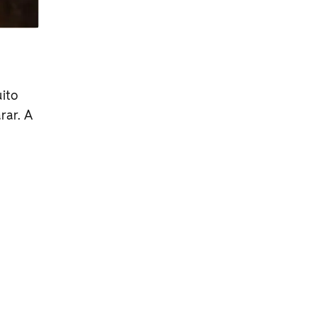
ito
rar. A