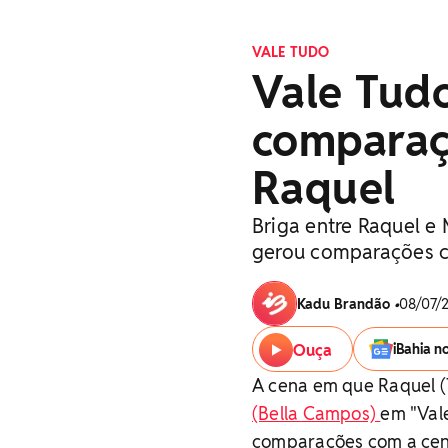
VALE TUDO
Vale Tudo
comparaç
Raquel
Briga entre Raquel e 
gerou comparações c
Kadu Brandão
•
08/07/2
Ouça
iBahia n
A cena em que Raquel (
(Bella Campos)
em "Vale
comparações com a cena 